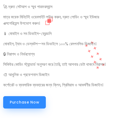
🚀 দ্রুত সেটআপ ও স্মুথ পারফরম্যান্স
মাত্র কয়েক মিনিটেই ওয়েবসাইট লাইভ করুন, দ্রুত লোডিং ও স্মুথ ইউজার
এক্সপেরিয়েন্স উপভোগ করুন।
📱 মোবাইল ও সব ডিভাইস-ফ্রেন্ডলি
মোবাইল, ট্যাব ও ডেস্কটপ—সব ডিভাইসে ১০০% রেসপনসিভ ডিজাইন।
🔒 নিরাপদ ও নির্ভরযোগ্য
সিকিউর কোডিং স্ট্যান্ডার্ড অনুসরণ করে তৈরি, তাই আপনার ডেটা থাকবে নিরাপদ।
🎨 আধুনিক ও প্রফেশনাল ডিজাইন
কর্পোরেট ও ব্যবসায়িক ব্যবহারের জন্য ক্লিন, প্রিমিয়াম ও আকর্ষণীয় ডিজাইন।
Purchase Now