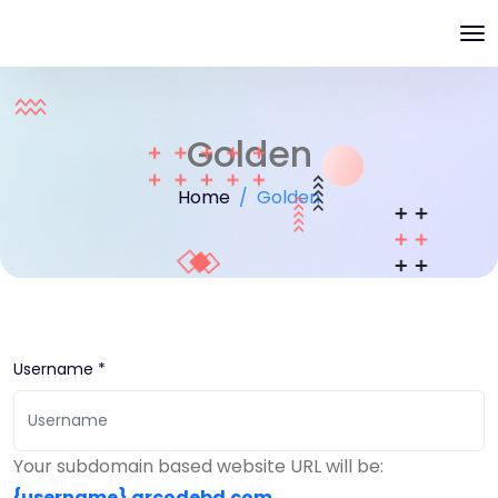
Golden
Home
Golden
Username *
Your subdomain based website URL will be:
{username}
.qrcodebd.com