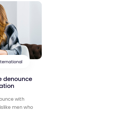
nternational
we denounce
ation
ounce with
dislike men who